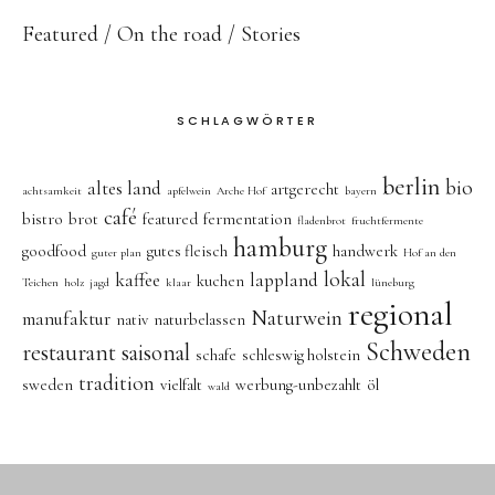
Featured
On the road
Stories
SCHLAGWÖRTER
berlin
bio
altes land
artgerecht
achtsamkeit
apfelwein
Arche Hof
bayern
café
bistro
brot
featured
fermentation
fladenbrot
fruchtfermente
hamburg
goodfood
gutes fleisch
handwerk
guter plan
Hof an den
lokal
kaffee
lappland
kuchen
Teichen
holz
jagd
klaar
lüneburg
regional
Naturwein
manufaktur
nativ
naturbelassen
Schweden
restaurant
saisonal
schafe
schleswig holstein
tradition
sweden
vielfalt
werbung-unbezahlt
öl
wald