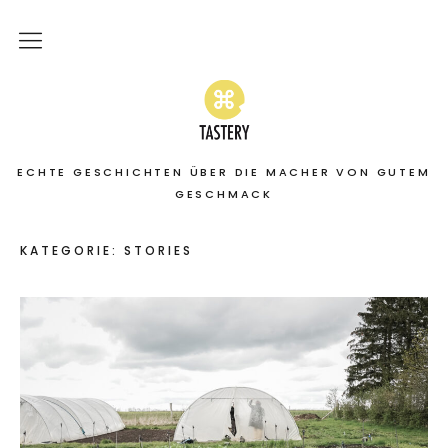
Home
Stories
ECHTE GESCHICHTEN ÜBER DIE MACHER VON GUTEM
On the road
GESCHMACK
Featured
KATEGORIE:
STORIES
About
Services | Leistungen