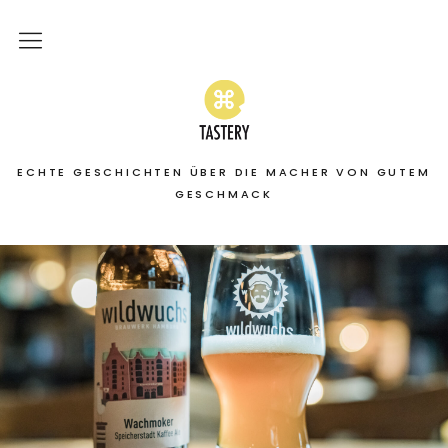
Home
Stories
ECHTE GESCHICHTEN ÜBER DIE MACHER VON GUTEM
On the road
GESCHMACK
Featured
About
Services | Leistungen