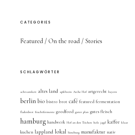
CATEGORIES
Featured
On the road
Stories
SCHLAGWÖRTER
altes land
artgerecht
achtsamkeit
apfelwein
Arche Hof
bayern
berlin
bio
café
bistro
brot
featured
fermentation
goodfood
gutes fleisch
fladenbrot
fruchtfermente
guter plan
hamburg
kaffee
handwerk
Hof an den Teichen
holz
jagd
klaar
lokal
lappland
manufaktur
kuchen
nativ
lüneburg