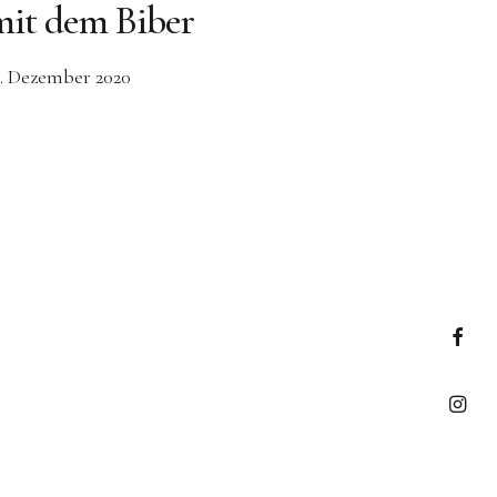
mit dem Biber
7. Dezember 2020
Faceb
Insta