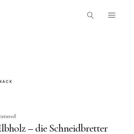
HMACK
eatured
lbholz – die Schneidbretter