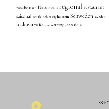
regional
restaurant
Naturwein
naturbelassen
Schweden
saisonal
schafe
schleswig holstein
sweden
tradition
vielfalt
werbung-unbezahlt
öl
wald
KON