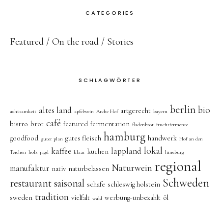
CATEGORIES
Featured
On the road
Stories
SCHLAGWÖRTER
berlin
bio
altes land
artgerecht
achtsamkeit
apfelwein
Arche Hof
bayern
café
bistro
brot
featured
fermentation
fladenbrot
fruchtfermente
hamburg
goodfood
gutes fleisch
handwerk
guter plan
Hof an den
lokal
kaffee
lappland
kuchen
Teichen
holz
jagd
klaar
lüneburg
regional
Naturwein
manufaktur
nativ
naturbelassen
Schweden
restaurant
saisonal
schafe
schleswig holstein
tradition
sweden
vielfalt
werbung-unbezahlt
öl
wald