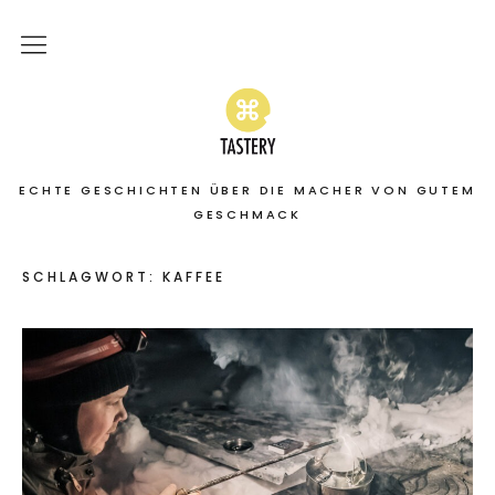
Home
Stories
ECHTE GESCHICHTEN ÜBER DIE MACHER VON GUTEM
On the road
GESCHMACK
Featured
SCHLAGWORT:
KAFFEE
About
Services | Leistungen