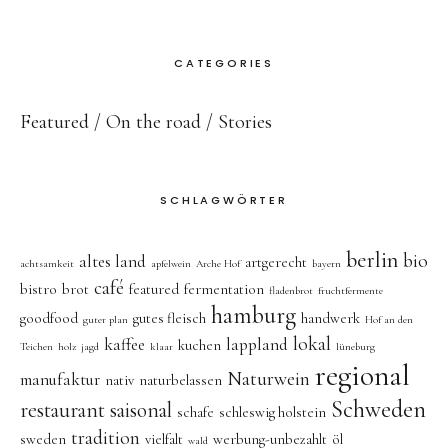
CATEGORIES
Featured
On the road
Stories
SCHLAGWÖRTER
berlin
bio
altes land
artgerecht
achtsamkeit
apfelwein
Arche Hof
bayern
café
bistro
brot
featured
fermentation
fladenbrot
fruchtfermente
hamburg
goodfood
gutes fleisch
handwerk
guter plan
Hof an den
lokal
kaffee
lappland
kuchen
Teichen
holz
jagd
klaar
lüneburg
regional
Naturwein
manufaktur
nativ
naturbelassen
Schweden
restaurant
saisonal
schafe
schleswig holstein
tradition
sweden
vielfalt
werbung-unbezahlt
öl
wald