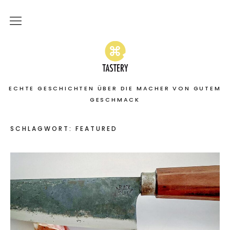
Home
Stories
ECHTE GESCHICHTEN ÜBER DIE MACHER VON GUTEM
On the road
GESCHMACK
Featured
SCHLAGWORT:
FEATURED
About
Services | Leistungen