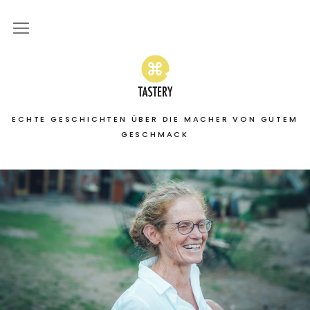
Home
Stories
ECHTE GESCHICHTEN ÜBER DIE MACHER VON GUTEM
On the road
GESCHMACK
Featured
About
Services | Leistungen