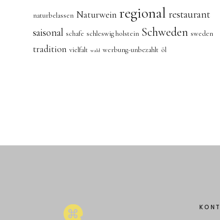
regional
restaurant
Naturwein
naturbelassen
Schweden
saisonal
schafe
schleswig holstein
sweden
tradition
vielfalt
werbung-unbezahlt
öl
wald
KON