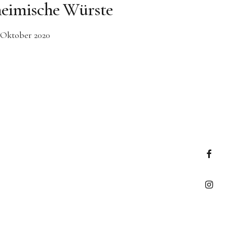
heimische Würste
. Oktober 2020
Faceb
Insta