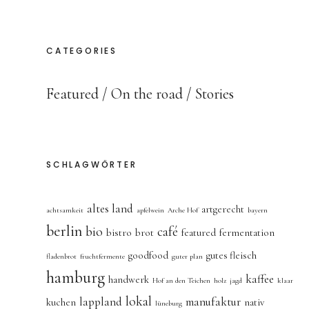
CATEGORIES
Featured
On the road
Stories
SCHLAGWÖRTER
altes land
artgerecht
achtsamkeit
apfelwein
Arche Hof
bayern
berlin
bio
café
bistro
brot
featured
fermentation
goodfood
gutes fleisch
fladenbrot
fruchtfermente
guter plan
hamburg
kaffee
handwerk
Hof an den Teichen
holz
jagd
klaar
lokal
lappland
manufaktur
kuchen
nativ
lüneburg