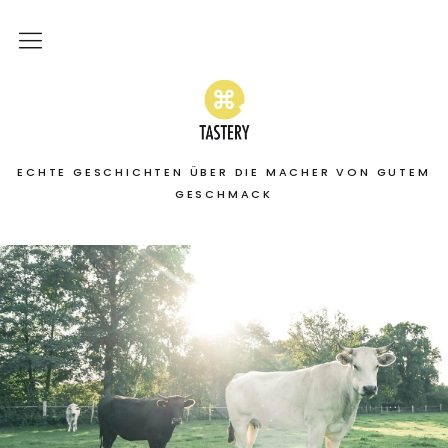
Home
Stories
ECHTE GESCHICHTEN ÜBER DIE MACHER VON GUTEM
On the road
GESCHMACK
Featured
About
Services | Leistungen