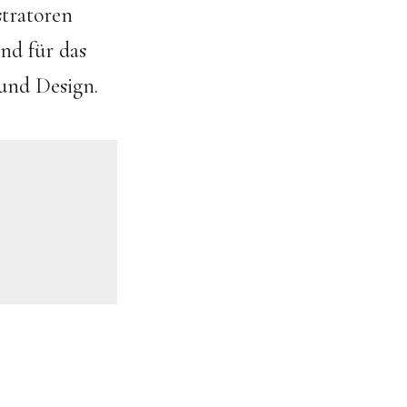
stratoren
nd für das
 und Design.