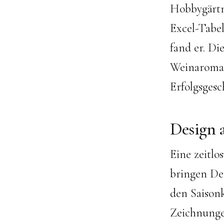
Hobbygärtne
Excel-Tabe
fand er. Di
Weinaromapl
Erfolgsgesc
Design 
Eine zeitlo
bringen Des
den Saisonk
Zeichnungen