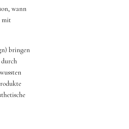
ison, wann
 mit
gn) bringen
, durch
ewussten
Produkte
sthetische