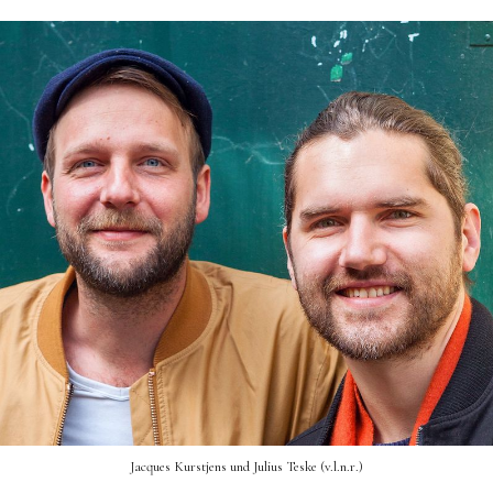
Jacques Kurstjens und Julius Teske (v.l.n.r.)