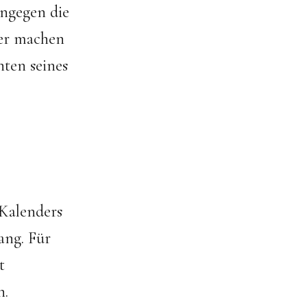
ingegen die
ner machen
hten seines
 Kalenders
ang. Für
t
n.