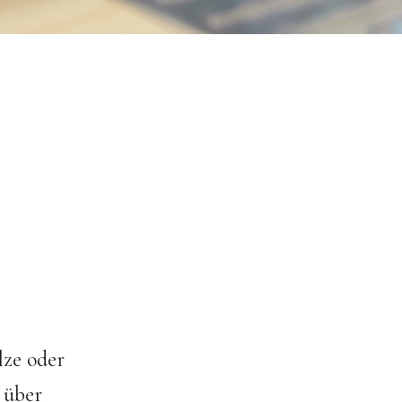
lze oder
r über