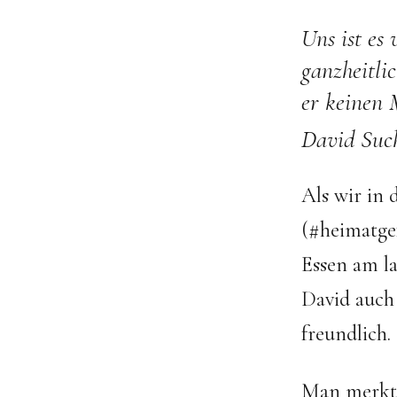
Uns ist es
ganzheitli
er keinen 
David Suc
Als wir in
(#heimatge
Essen am la
David auch
freundlich.
Man merkt i