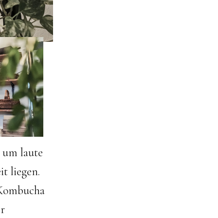
s um laute
t liegen.
 Kombucha
er