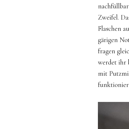
nachfüllbar
Zweifel. Da
Flaschen a
gärigen No
fragen gle
werdet ihr 
mit Putzmit
funktionier