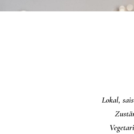
Lokal, sai
Zustän
Vegetari