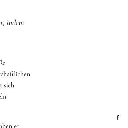
et, indem
ße
chaftlichen
t sich
ehr
aben er