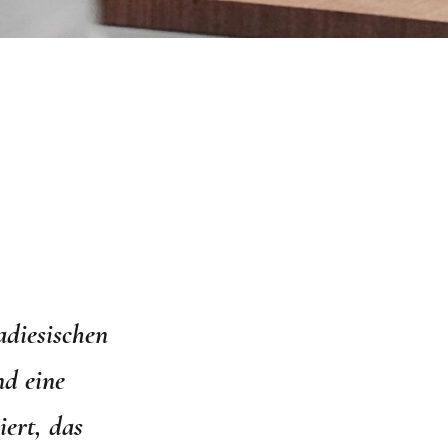
adiesischen
nd eine
iert, das