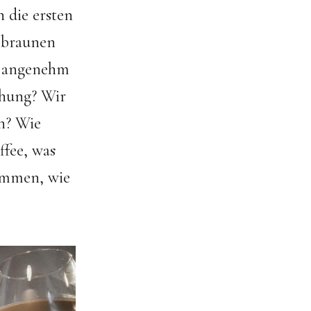
n die ersten
n braunen
er angenehm
chung? Wir
n? Wie
ffee, was
kommen, wie