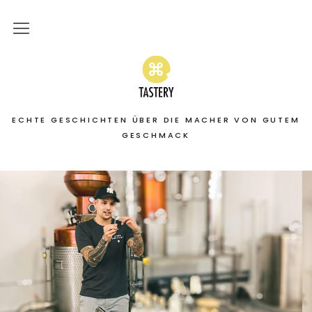
Home
Stories
ECHTE GESCHICHTEN ÜBER DIE MACHER VON GUTEM
On the road
GESCHMACK
Featured
About
Services | Leistungen