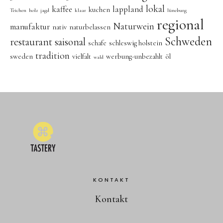
lokal
kaffee
lappland
kuchen
Teichen
holz
jagd
klaar
lüneburg
regional
Naturwein
manufaktur
nativ
naturbelassen
Schweden
restaurant
saisonal
schafe
schleswig holstein
tradition
sweden
vielfalt
werbung-unbezahlt
öl
wald
KONTAKT
Kontakt