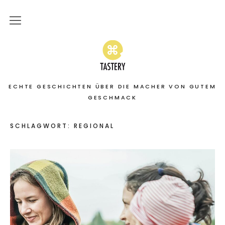
Home
Stories
ECHTE GESCHICHTEN ÜBER DIE MACHER VON GUTEM
On the road
GESCHMACK
Featured
SCHLAGWORT:
REGIONAL
About
Services | Leistungen