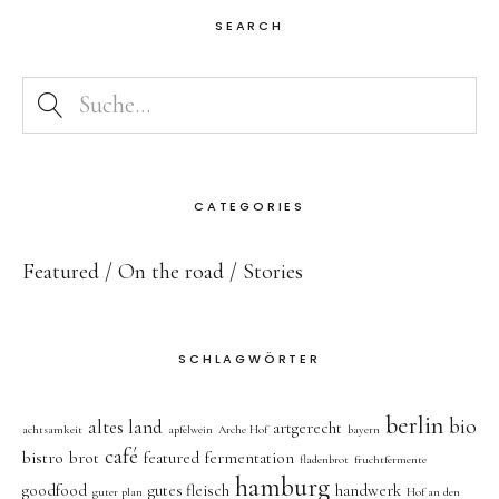
SEARCH
CATEGORIES
Featured
On the road
Stories
SCHLAGWÖRTER
berlin
bio
altes land
artgerecht
achtsamkeit
apfelwein
Arche Hof
bayern
café
bistro
brot
featured
fermentation
fladenbrot
fruchtfermente
hamburg
goodfood
gutes fleisch
handwerk
guter plan
Hof an den