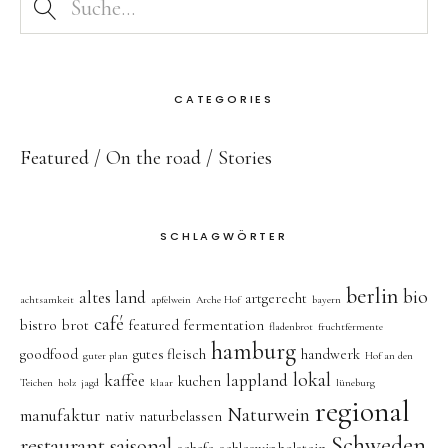
CATEGORIES
Featured
On the road
Stories
SCHLAGWÖRTER
berlin
bio
altes land
artgerecht
achtsamkeit
apfelwein
Arche Hof
bayern
café
bistro
brot
featured
fermentation
fladenbrot
fruchtfermente
hamburg
goodfood
gutes fleisch
handwerk
guter plan
Hof an den
lokal
kaffee
lappland
kuchen
Teichen
holz
jagd
klaar
lüneburg
regional
Naturwein
manufaktur
nativ
naturbelassen
Schweden
restaurant
saisonal