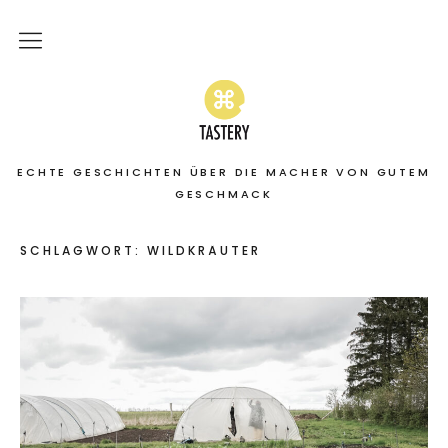
Home
Stories
ECHTE GESCHICHTEN ÜBER DIE MACHER VON GUTEM
On the road
GESCHMACK
Featured
SCHLAGWORT:
WILDKRÄUTER
About
Services | Leistungen