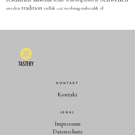
schafe
schleswig holstein
tradition
sweden
vielfalt
werbung-unbezahlt
öl
wald
KONTAKT
Kontakt
LEGAL
Impressum
Datenschutz