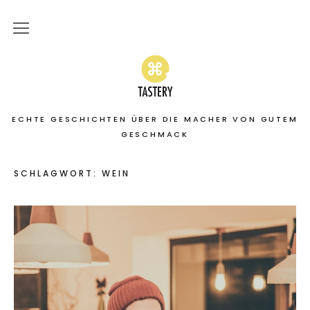
Home
Stories
ECHTE GESCHICHTEN ÜBER DIE MACHER VON GUTEM
On the road
GESCHMACK
Featured
SCHLAGWORT:
WEIN
About
Services | Leistungen