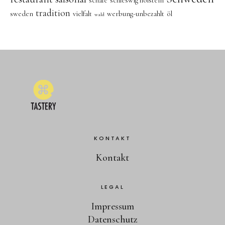
schafe
schleswig holstein
tradition
sweden
vielfalt
werbung-unbezahlt
öl
wald
KONTAKT
Kontakt
LEGAL
Impressum
Datenschutz