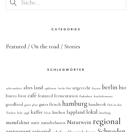
CATEGORIES
Featured
On the road
Stories
SCHLAGWÖRTER
berlin
bio
altes land
artgerecht
achtsamkeit
apfelwein
Arche Hof
bayern
café
bistro
brot
featured
fermentation
fladenbrot
fruchtfermente
hamburg
goodfood
gutes fleisch
handwerk
guter plan
Hof an den
lokal
kaffee
lappland
kuchen
Teichen
holz
jagd
klaar
lüneburg
regional
Naturwein
manufaktur
nativ
naturbelassen
Schweden
restaurant
saisonal