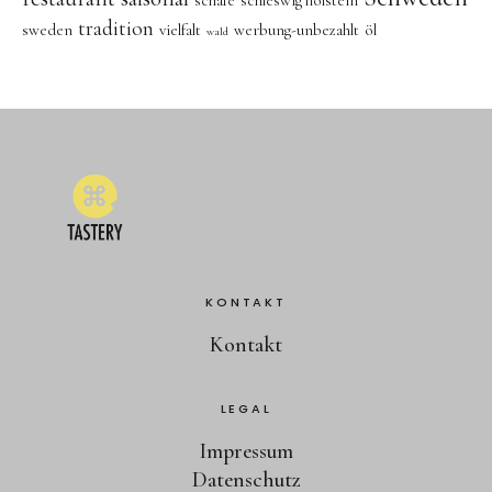
schafe
schleswig holstein
tradition
sweden
vielfalt
werbung-unbezahlt
öl
wald
KONTAKT
Kontakt
LEGAL
Impressum
Datenschutz