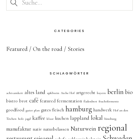
CATEGORIES
Featured
On the road
Stories
SCHLAGWÖRTER
berlin
bio
altes land
artgerecht
achtsamkeit
apfelwein
Arche Hof
bayern
café
bistro
brot
featured
fermentation
fladenbrot
fruchtfermente
hamburg
goodfood
gutes fleisch
handwerk
guter plan
Hof an den
lokal
kaffee
lappland
kuchen
Teichen
holz
jagd
klaar
lüneburg
regional
Naturwein
manufaktur
nativ
naturbelassen
Schweden
restaurant
saisonal