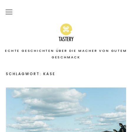
Home
Stories
ECHTE GESCHICHTEN ÜBER DIE MACHER VON GUTEM
On the road
GESCHMACK
Featured
SCHLAGWORT:
KÄSE
About
Services | Leistungen