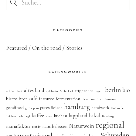
CATEGORIES
Featured
On the road
Stories
SCHLAGWÖRTER
berlin
bio
altes land
artgerecht
achtsamkeit
apfelwein
Arche Hof
bayern
café
bistro
brot
featured
fermentation
fladenbrot
fruchtfermente
hamburg
goodfood
gutes fleisch
handwerk
guter plan
Hof an den
lokal
kaffee
lappland
kuchen
Teichen
holz
jagd
klaar
lüneburg
regional
Naturwein
manufaktur
nativ
naturbelassen
Schweden
restaurant
saisonal