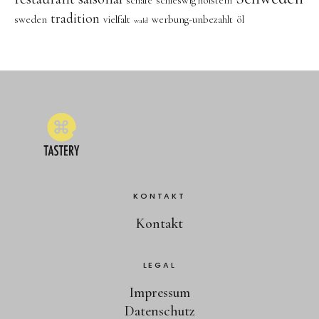
schafe
schleswig holstein
tradition
sweden
vielfalt
werbung-unbezahlt
öl
wald
KONTAKT
Kontakt
LEGAL
Impressum
Datenschutz