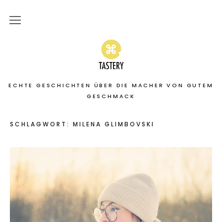
Home
Stories
ECHTE GESCHICHTEN ÜBER DIE MACHER VON GUTEM
On the road
GESCHMACK
Featured
SCHLAGWORT:
MILENA GLIMBOVSKI
About
Services | Leistungen