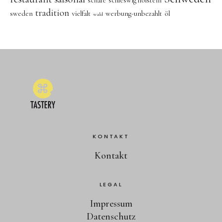
schafe
schleswig holstein
tradition
sweden
vielfalt
werbung-unbezahlt
öl
wald
KONTAKT
Kontakt
LEGAL
Impressum
Datenschutz