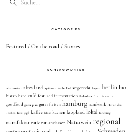
CATEGORIES
Featured
On the road
Stories
SCHLAGWÖRTER
berlin
bio
altes land
artgerecht
achtsamkeit
apfelwein
Arche Hof
bayern
café
bistro
brot
featured
fermentation
fladenbrot
fruchtfermente
hamburg
goodfood
gutes fleisch
handwerk
guter plan
Hof an den
lokal
kaffee
lappland
kuchen
Teichen
holz
jagd
klaar
lüneburg
regional
Naturwein
manufaktur
nativ
naturbelassen
Schweden
restaurant
saisonal