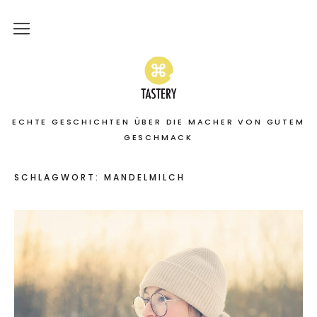
Home
Stories
ECHTE GESCHICHTEN ÜBER DIE MACHER VON GUTEM
On the road
GESCHMACK
Featured
SCHLAGWORT:
MANDELMILCH
About
Services | Leistungen